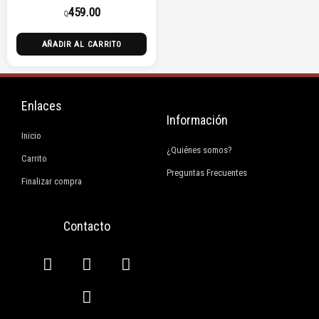
459.00
Q
AÑADIR AL CARRITO
Enlaces
Información
Inicio
¿Quiénes somos?
Carrito
Preguntas Frecuentes
Finalizar compra
Contacto
F
I
E
W
a
n
n
h
c
s
v
a
e
t
e
t