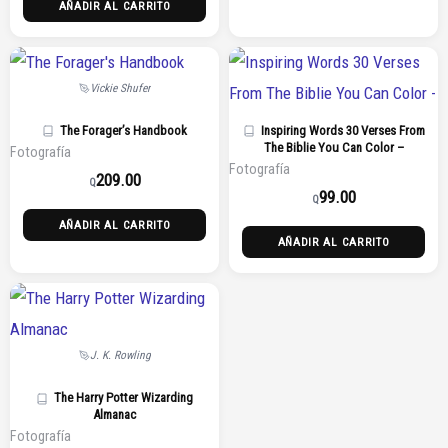
AÑADIR AL CARRITO
Vickie Shufer
The Forager’s Handbook
Inspiring Words 30 Verses From
The Biblie You Can Color –
Fotografía
Fotografía
209.00
Q
99.00
Q
AÑADIR AL CARRITO
AÑADIR AL CARRITO
J. K. Rowling
The Harry Potter Wizarding
Almanac
Fotografía