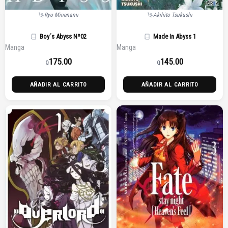
Ryo Minenami
Akihito Tsukushi
Boy´s Abyss Nº02
Made In Abyss 1
Manga
Manga
175.00
145.00
Q
Q
AÑADIR AL CARRITO
AÑADIR AL CARRITO