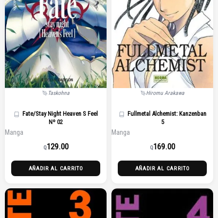
Taskohna
Hiromu Arakawa
Fate/Stay Night Heaven S Feel
Fullmetal Alchemist: Kanzenban
Nº 02
5
Manga
Manga
129.00
169.00
Q
Q
AÑADIR AL CARRITO
AÑADIR AL CARRITO