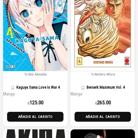
Aka Akasaka
Kentaro Miura
Kaguya Sama Love Is War 4
Berserk Maximum Vol. 4
Manga
Manga
125.00
265.00
Q
Q
AÑADIR AL CARRITO
AÑADIR AL CARRITO