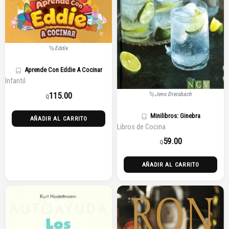
Eddie
Aprende Con Eddie A Cocinar
Infantil
115.00
Jens Dreisbach
Q
Minilibros: Ginebra
AÑADIR AL CARRITO
Libros de Cocina
59.00
Q
AÑADIR AL CARRITO