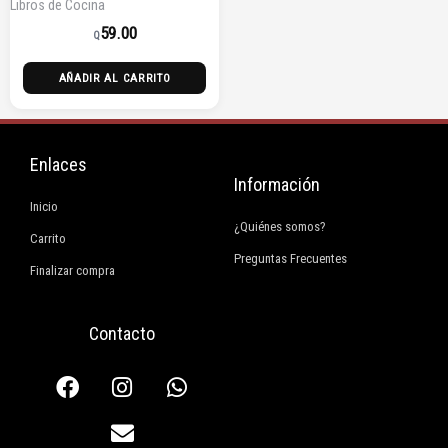
Libros de Cocina
59.00
Q
AÑADIR AL CARRITO
Enlaces
Información
Inicio
¿Quiénes somos?
Carrito
Preguntas Frecuentes
Finalizar compra
Contacto
F
I
E
W
a
n
n
h
c
s
v
a
e
t
e
t