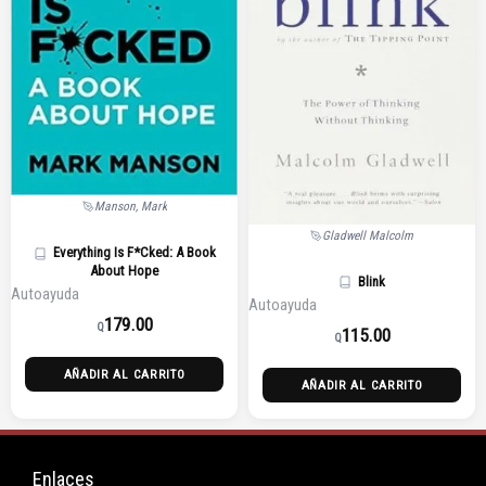
Manson, Mark
Gladwell Malcolm
Everything Is F*Cked: A Book
About Hope
Blink
Autoayuda
Autoayuda
179.00
Q
115.00
Q
AÑADIR AL CARRITO
AÑADIR AL CARRITO
Enlaces