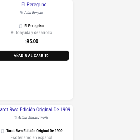
John Bunyan
El Peregrino
Autoayuda y desarrollo
95.00
Q
AÑADIR AL CARRITO
Arthur Edward Waite
Tarot Rws Edición Original De 1909
Esoterismo en español