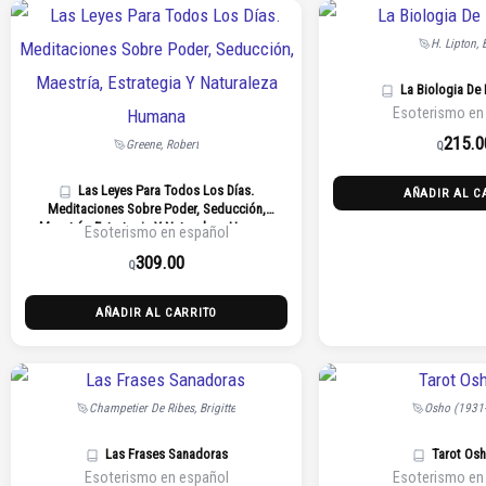
H. Lipton, 
La Biologia De 
Esoterismo en
215.0
Greene, Robert
Q
Las Leyes Para Todos Los Días.
AÑADIR AL C
Meditaciones Sobre Poder, Seducción,
Maestría, Estrategia Y Naturaleza Humana
Esoterismo en español
309.00
Q
AÑADIR AL CARRITO
Champetier De Ribes, Brigitte
Osho (1931
Las Frases Sanadoras
Tarot Os
Esoterismo en español
Esoterismo en