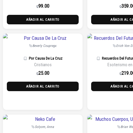
99.00
359.0
Q
Q
AÑADIR AL CARRITO
AÑADIR AL C
Beverly Couprege
Erich Von D
Por Causa De La Cruz
Recuerdos Del Futur
Cristianos
Esoterismo en
25.00
219.0
Q
Q
AÑADIR AL CARRITO
AÑADIR AL C
Solyom, Anna
Brian We