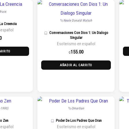
Bruce
Neale Donald Walsch
La Creencia
 español
Conversaciones Con Dios 1: Un Dialogo
0
Singular
Esoterismo en español
155.00
ARRITO
Q
AÑADIR AL CARRITO
-1990)
Omartian
ho Zen
Poder De Los Padres Que Oran
 español
Esoterismo en español