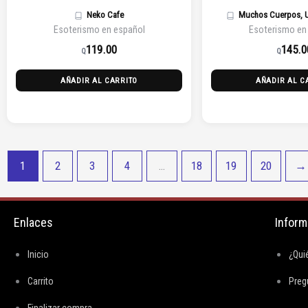
Neko Cafe
Muchos Cuerpos, 
Esoterismo en español
Esoterismo en
119.00
145.0
Q
Q
AÑADIR AL CARRITO
AÑADIR AL C
1
2
3
4
…
18
19
20
→
Enlaces
Inform
Inicio
¿Qui
Carrito
Preg
Finalizar compra