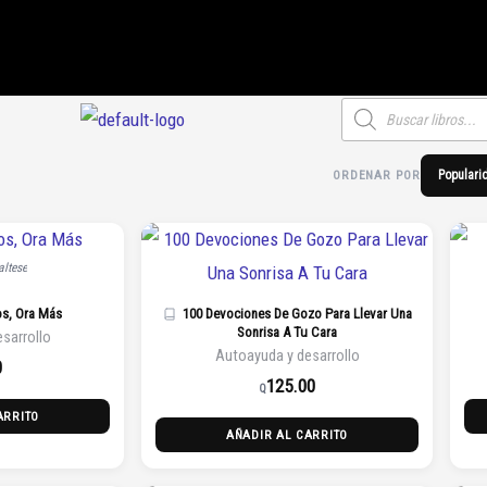
Búsqueda
de
productos
ORDENAR POR
Populari
ltese
os, Ora Más
100 Devociones De Gozo Para Llevar Una
Sonrisa A Tu Cara
sarrollo
Autoayuda y desarrollo
0
125.00
Q
ARRITO
AÑADIR AL CARRITO