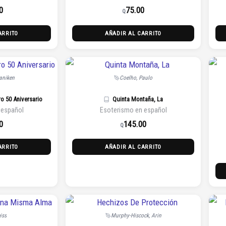
0
75.00
Q
ARRITO
AÑADIR AL CARRITO
aniken
Coelho, Paulo
o 50 Aniversario
Quinta Montaña, La
 español
Esoterismo en español
0
145.00
Q
ARRITO
AÑADIR AL CARRITO
iss
Murphy-Hiscock, Arin