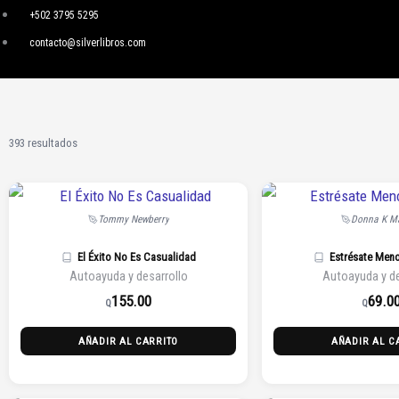
Ir
+502 3795 5295
al
contacto@silverlibros.com
contenido
393 resultados
Tommy Newberry
Donna K Ma
El Éxito No Es Casualidad
Estrésate Men
Autoayuda y desarrollo
Autoayuda y de
155.00
69.0
Q
Q
AÑADIR AL CARRITO
AÑADIR AL C