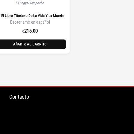
Sogyal Rimpoche
El Libro Tibetano De La Vida Y La Muerte
Esoterismo en español
215.00
Q
AÑADIR AL CARRITO
Contacto
I
W
E
n
h
n