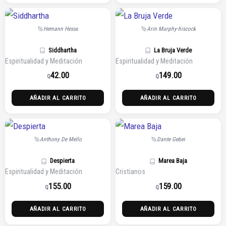
Hemann Hesse
Arin Murphy-hiscock
Siddhartha
La Bruja Verde
Espiritualidad y Meditación
Espiritualidad y Meditación
42.00
149.00
Q
Q
AÑADIR AL CARRITO
AÑADIR AL CARRITO
Anthony De Mello
Dante Gebel
Despierta
Marea Baja
Espiritualidad y Meditación
Cristianos
155.00
159.00
Q
Q
AÑADIR AL CARRITO
AÑADIR AL CARRITO