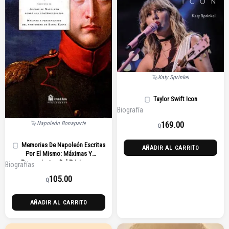
Katy Sprinkel
Taylor Swift Icon
Biografía
169.00
Napoleón Bonaparte
Q
Memorias De Napoleón Escritas
AÑADIR AL CARRITO
Por El Mismo: Máximas Y
Pensamientos Del Prisionero
Biografías
105.00
Q
AÑADIR AL CARRITO