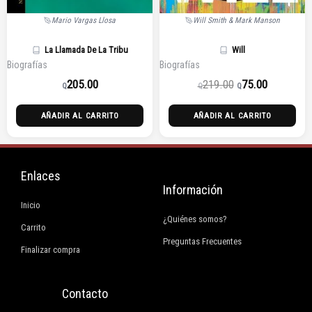
Mario Vargas Llosa
Will Smith & Mark Manson
La Llamada De La Tribu
Will
Biografías
Biografías
205.00
219.00
75.00
Q
Q
Q
AÑADIR AL CARRITO
AÑADIR AL CARRITO
Enlaces
Información
Inicio
¿Quiénes somos?
Carrito
Preguntas Frecuentes
Finalizar compra
Contacto