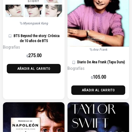
Myeongseok Kang
BTS Beyond the story: Crónica
de 10 años de BTS
Biografías
Ana Frank
275.00
Q
Diario De Ana Frank (Tapa Dura)
Biografías
AÑADIR AL CARRITO
105.00
Q
AÑADIR AL CARRITO