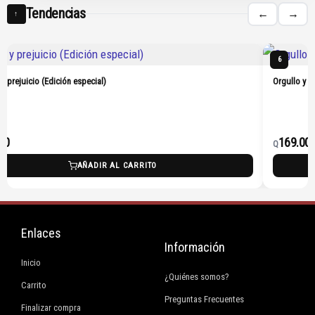
Tendencias
←
→
↑
6
 y prejuicio (Edición especial)
Orgullo y p
00
169.00
Q
AÑADIR AL CARRITO
Enlaces
Información
Inicio
¿Quiénes somos?
Carrito
Preguntas Frecuentes
Finalizar compra