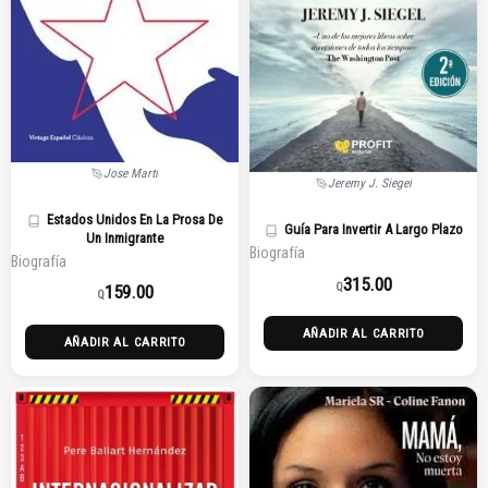
Jose Marti
Jeremy J. Siegel
Estados Unidos En La Prosa De
Guía Para Invertir A Largo Plazo
Un Inmigrante
Biografía
Biografía
315.00
Q
159.00
Q
AÑADIR AL CARRITO
AÑADIR AL CARRITO