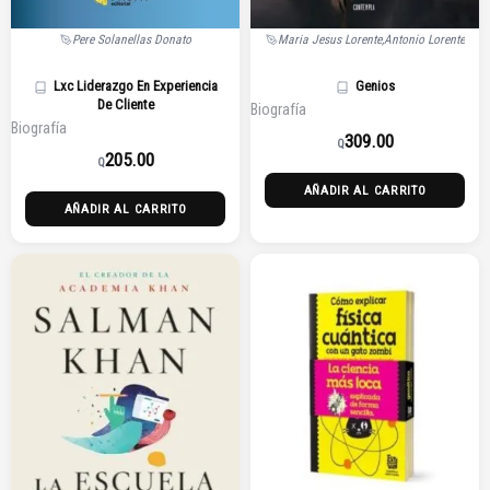
Pere Solanellas Donato
Maria Jesus Lorente,Antonio Lorente
Lxc Liderazgo En Experiencia
Genios
De Cliente
Biografía
Biografía
309.00
Q
205.00
Q
AÑADIR AL CARRITO
AÑADIR AL CARRITO