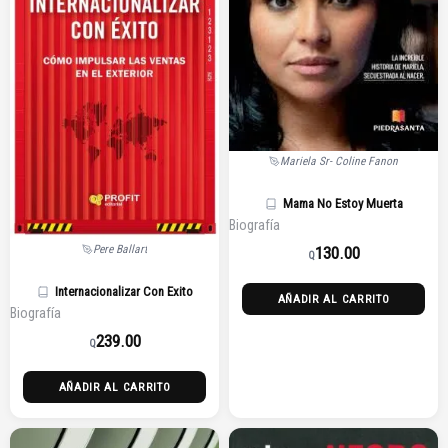
Mariela Sr- Coline Fanon
Mama No Estoy Muerta
Biografía
Pere Ballart
130.00
Q
Internacionalizar Con Exito
AÑADIR AL CARRITO
Biografía
239.00
Q
AÑADIR AL CARRITO