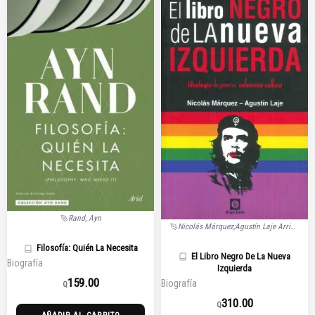
Rand, Ayn
Nicolás Márquez;Agustín Laje Arrigoni
Filosofía: Quién La Necesita
El Libro Negro De La Nueva
Biografía
Izquierda
159.00
Biografía
Q
310.00
Q
AÑADIR AL CARRITO