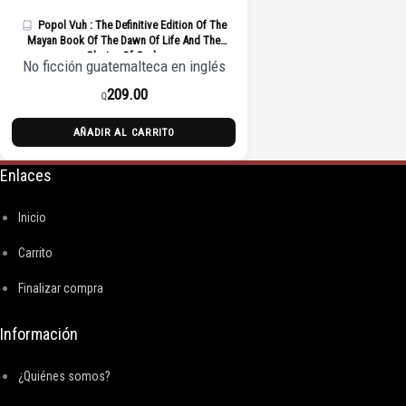
Popol Vuh : The Definitive Edition Of The
Mayan Book Of The Dawn Of Life And The
Glories Of Gods
No ficción guatemalteca en inglés
209.00
Q
AÑADIR AL CARRITO
Enlaces
Inicio
Carrito
Finalizar compra
Información
¿Quiénes somos?