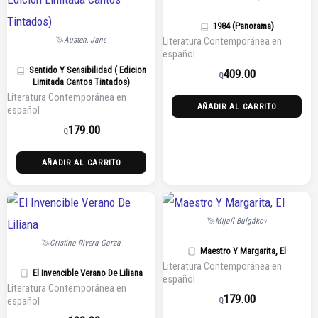
1984 (Panorama)
Austen, Jane
Literatura Contemporánea en
español
Sentido Y Sensibilidad ( Edicion
409.00
Q
Limitada Cantos Tintados)
Literatura Contemporánea en
AÑADIR AL CARRITO
español
179.00
Q
AÑADIR AL CARRITO
Mijaíl Bulgákov
Cristina Rivera Garza
Maestro Y Margarita, El
Literatura Contemporánea en
El Invencible Verano De Liliana
español
Literatura Contemporánea en
179.00
español
Q