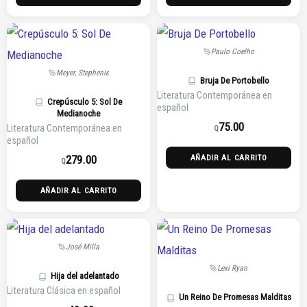
Paulo Coelho
Meyer, Stephenie
Bruja De Portobello
Literatura Contemporánea en
Crepúsculo 5: Sol De
español
Medianoche
75.00
Literatura Contemporánea en
Q
español
279.00
AÑADIR AL CARRITO
Q
AÑADIR AL CARRITO
José Milla
Lexi Ryan
Hija del adelantado
Literatura Clásica en español
Un Reino De Promesas Malditas