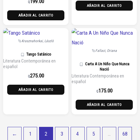
199.00
Q
AÑADIR AL CARRITO
AÑADIR AL CARRITO
Krasznahorkai, László
Fallaci, Oriana
Tango Satánico
Literatura Contemporánea en
Carta A Un Niño Que Nunca
español
Nació
275.00
Literatura Contemporánea en
Q
español
175.00
AÑADIR AL CARRITO
Q
AÑADIR AL CARRITO
←
1
2
3
4
5
…
68