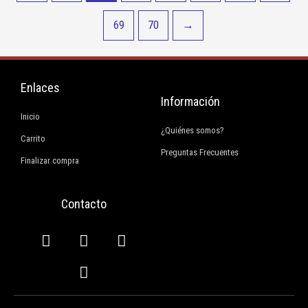
69
70
→
Enlaces
Información
Inicio
¿Quiénes somos?
Carrito
Preguntas Frecuentes
Finalizar compra
Contacto
F
I
E
W
a
n
n
h
c
s
v
a
e
t
e
t
b
a
l
s