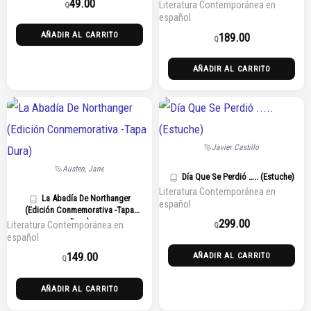
49.00
Literatura Contemporánea en
Q
español
AÑADIR AL CARRITO
189.00
Q
AÑADIR AL CARRITO
Javier Castillo
Austen, Jane
Día Que Se Perdió ….. (Estuche)
Literatura Contemporánea en
La Abadía De Northanger
español
(Edición Conmemorativa -Tapa
Dura)
299.00
Literatura Contemporánea en
Q
español
149.00
AÑADIR AL CARRITO
Q
AÑADIR AL CARRITO