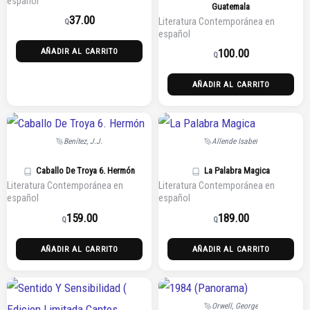
español
Guatemala
37.00
Literatura Contemporánea en
Q
español
100.00
AÑADIR AL CARRITO
Q
AÑADIR AL CARRITO
Benítez, J.J.
Allende Isabel
Caballo De Troya 6. Hermón
La Palabra Magica
Literatura Contemporánea en
Literatura Contemporánea en
español
español
159.00
189.00
Q
Q
AÑADIR AL CARRITO
AÑADIR AL CARRITO
Orwell, George