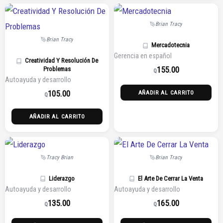
Brian Tracy
Brian Tracy
Mercadotecnia
Gerencia en español
Creatividad Y Resolución De
155.00
Problemas
Q
Autoayuda y desarrollo
105.00
AÑADIR AL CARRITO
Q
AÑADIR AL CARRITO
Tracy Brian
Brian Tracy
Liderazgo
El Arte De Cerrar La Venta
Autoayuda y desarrollo
Autoayuda y desarrollo
135.00
165.00
Q
Q