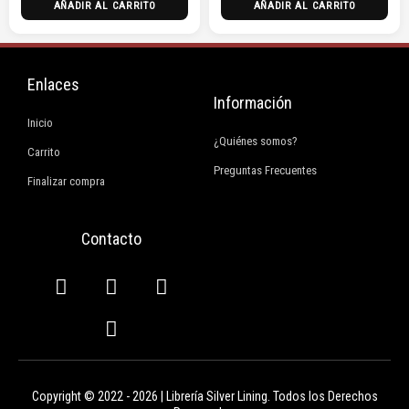
AÑADIR AL CARRITO
AÑADIR AL CARRITO
Enlaces
Información
Inicio
¿Quiénes somos?
Carrito
Preguntas Frecuentes
Finalizar compra
Contacto
F
I
E
W
a
n
n
h
c
s
v
a
e
t
e
t
b
a
l
s
o
g
o
a
Copyright © 2022 - 2026 | Librería Silver Lining. Todos los Derechos
o
r
p
p