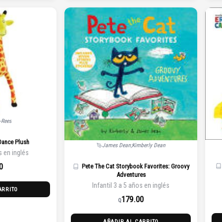
-Rees
Dance Plush
James Dean;Kimberly Dean
s en inglés
0
Pete The Cat Storybook Favorites: Groovy
Adventures
Infantil 3 a 5 años en inglés
ARRITO
179.00
Q
AÑADIR AL CARRITO