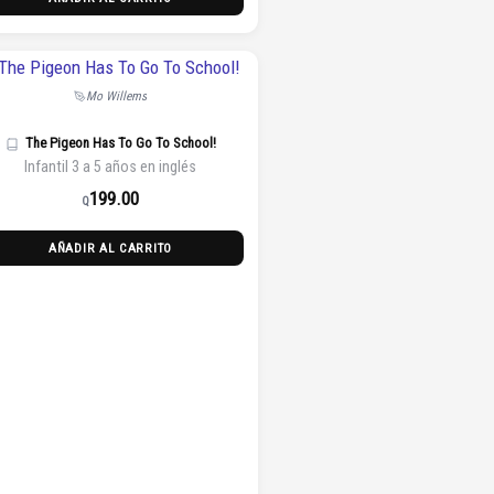
Mo Willems
The Pigeon Has To Go To School!
Infantil 3 a 5 años en inglés
199.00
Q
AÑADIR AL CARRITO