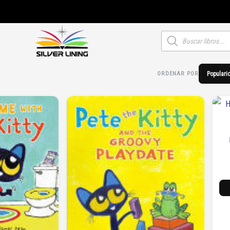
Búsqueda
de
productos
ORDENAR POR
Populari