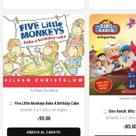
Eileen Christelow
Kiara Va
Five Little Monkeys Bake A Birthday Cake
Infantil 3 a 5 años en inglés
Dino Ranch: Blitz
95.00
Infantil 3 a 5 año
Q
85.0
Q
AÑADIR AL CARRITO