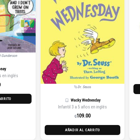
tt Gunderson
oney
s en inglés
0
Dr. Seuss
ARRITO
Wacky Wednesday
Infantil 3 a 5 años en inglés
109.00
Q
AÑADIR AL CARRITO