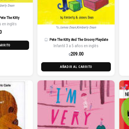
berly Dean
ete The Kitty
s en inglés
James Dean;Kimberly Dean
0
Pete The Kitty And The Groovy Playdate
ARRITO
Infantil 3 a 5 años en inglés
209.00
Q
AÑADIR AL CARRITO