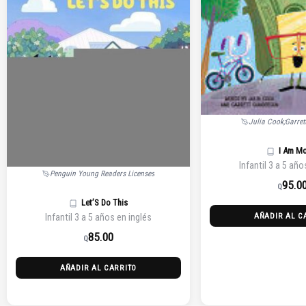
Julia Cook;Garre
I Am M
Infantil 3 a 5 año
Penguin Young Readers Licenses
95.0
Q
Let’S Do This
AÑADIR AL C
Infantil 3 a 5 años en inglés
85.00
Q
AÑADIR AL CARRITO