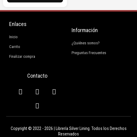
Enlaces
Información
Inicio
¿Quiénes somos?
Carrito
Preguntas Frecuentes
Finalizar compra
Contacto
F
I
E
W
a
n
n
h
c
s
v
a
e
t
e
t
b
a
l
s
o
g
o
a
Copyright © 2022 - 2026 | Librería Silver Lining. Todos los Derechos
o
r
p
p
Reservados