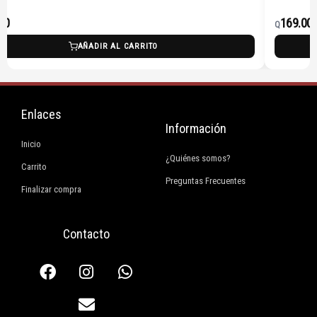
169.00
Q
AÑADIR AL CARRITO
Enlaces
Información
Inicio
¿Quiénes somos?
Carrito
Preguntas Frecuentes
Finalizar compra
Contacto
F
I
E
W
a
n
n
h
c
s
v
a
e
t
e
t