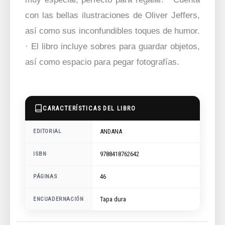
con las bellas ilustraciones de Oliver Jeffers,
así como sus inconfundibles toques de humor.
· El libro incluye sobres para guardar objetos,
así como espacio para pegar fotografías.
CARACTERÍSTICAS DEL LIBRO
ANDANA
EDITORIAL
9788418762642
ISBN
46
PÁGINAS
ENCUADERNACIÓN
Tapa dura