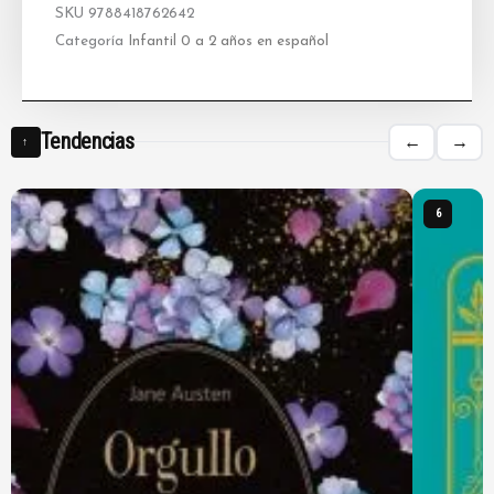
SKU
9788418762642
Categoría
Infantil 0 a 2 años en español
Tendencias
←
→
↑
6