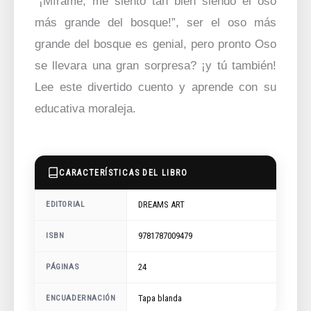
“¡Mírame, me siento tan bien siendo el oso
más grande del bosque!”, ser el oso más
grande del bosque es genial, pero pronto Oso
se llevara una gran sorpresa? ¡y tú también!
Lee este divertido cuento y aprende con su
educativa moraleja.
CARACTERÍSTICAS DEL LIBRO
DREAMS ART
EDITORIAL
9781787009479
ISBN
24
PÁGINAS
ENCUADERNACIÓN
Tapa blanda