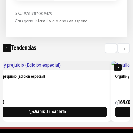
SKU
9781787009479
Categoría
Infantil 6 a 8 años en español
Tendencias
←
→
↑
6
 y prejuicio (Edición especial)
Orgullo y p
00
169.00
Q
AÑADIR AL CARRITO