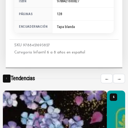
9788421693827
ISBN
128
PÁGINAS
ENCUADERNACIÓN
Tapa blanda
SKU
9788421693827
Categoría
Infantil 6 a 8 años en español
Tendencias
←
→
↑
6