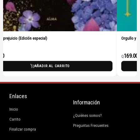
 y prejuicio (Edición especial)
Orgullo y p
00
169.00
Q
AÑADIR AL CARRITO
Enlaces
Información
Inicio
¿Quiénes somos?
Carrito
Preguntas Frecuentes
Finalizar compra