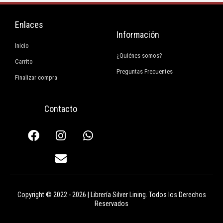
Enlaces
Información
Inicio
¿Quiénes somos?
Carrito
Preguntas Frecuentes
Finalizar compra
Contacto
F
I
E
W
a
n
n
h
c
s
v
a
e
t
e
t
b
a
l
s
o
g
o
a
Copyright © 2022 - 2026 | Librería Silver Lining. Todos los Derechos
o
r
p
p
Reservados
k
a
e
p
m