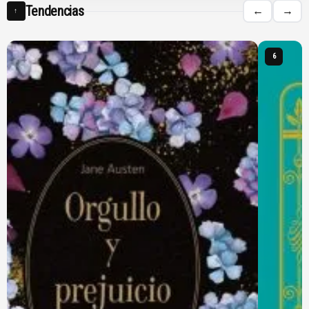
Tendencias
←
→
↑
6