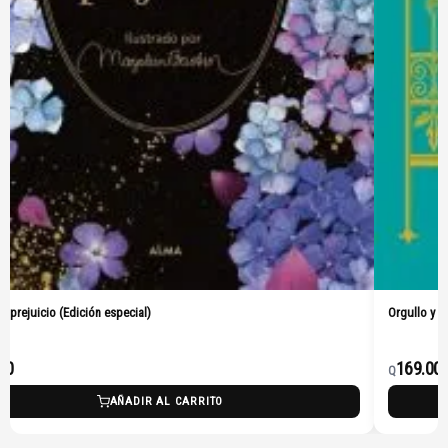
 y prejuicio (Edición especial)
Orgullo y p
00
169.00
Q
AÑADIR AL CARRITO