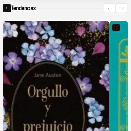
Tendencias
←
→
↑
6