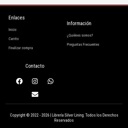
Enlaces
Información
Inicio
¿Quiénes somos?
Carrito
Preguntas Frecuentes
Finalizar compra
Contacto
F
I
E
W
a
n
n
h
c
s
v
a
e
t
e
t
b
a
l
s
o
g
o
a
Copyright © 2022 - 2026 | Librería Silver Lining. Todos los Derechos
o
r
p
p
Reservados
k
a
e
p