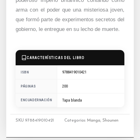
poderoso imperio británnico contando como
arma con el poder que una misteriosa joven,
que formó parte de experimentos secretos del
gobierno, le entregue en su lecho de muerte.
CARACTERÍSTICAS DEL LIBRO
9788419010421
ISBN
200
PÁGINAS
ENCUADERNACIÓN
Tapa blanda
SKU
9788419010421
Categorías
Manga
,
Shounen