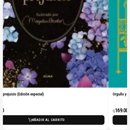
Orgullo y prejuicio (Pasta Dura)
169.00
Q
L CARRITO
AÑADIR AL C