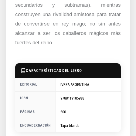
secundarios y subtramas), mientras
construyen una rivalidad amistosa para tratar
de convertirse en rey mago; no sin antes
alcanzar a ser los caballeros mágicos más
fuertes del reino.
CARACTERÍSTICAS DEL LIBRO
IVREA ARGENTINA
EDITORIAL
9788419185938
ISBN
200
PÁGINAS
ENCUADERNACIÓN
Tapa blanda