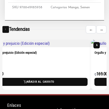
SKU
9788419185938
Categorías
Manga
,
Seinen
Tendencias
←
→
↑
6
 y prejuicio (Edición especial)
Orgullo y p
00
169.00
Q
AÑADIR AL CARRITO
Enlaces