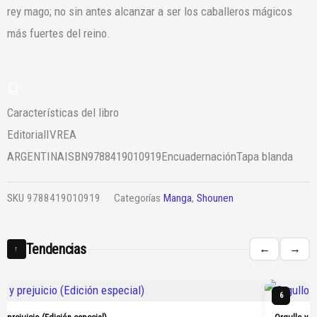
rey mago; no sin antes alcanzar a ser los caballeros mágicos
más fuertes del reino.
Características del libro
Editorial
IVREA
ARGENTINA
ISBN
9788419010919
Encuadernación
Tapa blanda
SKU
9788419010919
Categorías
Manga
,
Shounen
Tendencias
←
→
↑
6