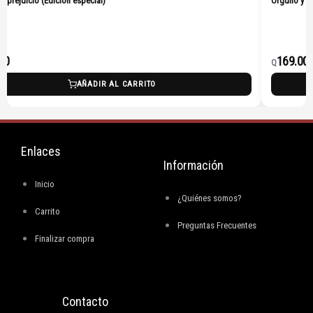
 y prejuicio (Edición especial)
Orgullo y p
00
169.00
Q
AÑADIR AL CARRITO
Enlaces
Información
Inicio
¿Quiénes somos?
Carrito
Preguntas Frecuentes
Finalizar compra
Contacto