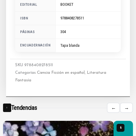
BOOKET
EDITORIAL
9788408278511
ISBN
304
PÁGINAS
ENCUADERNACIÓN
Tapa blanda
SKU
9788408278511
Categorías
Ciencia Ficción en español
,
Literatura
Fantasía
Tendencias
←
→
↑
6