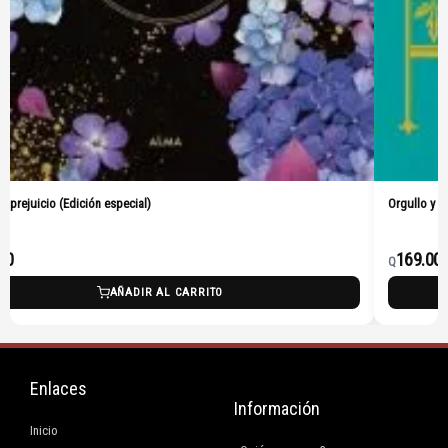
Orgullo y prejuicio (Pasta Dura)
169.00
Q
L CARRITO
AÑADIR AL C
Enlaces
Información
Inicio