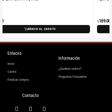
00
169.00
Q
AÑADIR AL CARRITO
Enlaces
Información
Inicio
¿Quiénes somos?
Carrito
Preguntas Frecuentes
Finalizar compra
Contacto
F
I
E
W
a
n
n
h