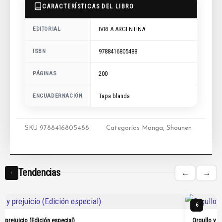
CARACTERÍSTICAS DEL LIBRO
IVREA ARGENTINA
EDITORIAL
9788416805488
ISBN
200
PÁGINAS
ENCUADERNACIÓN
Tapa blanda
SKU
9788416805488
Categorías
Manga
,
Shounen
Tendencias
←
→
↑
6
 y prejuicio (Edición especial)
Orgullo y p