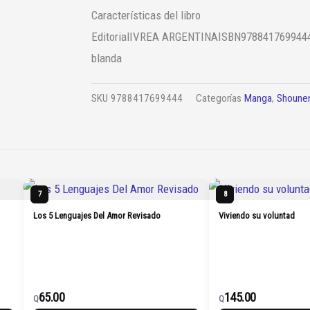
Características del libro
Editorial
IVREA ARGENTINA
ISBN
978841769944
blanda
SKU
9788417699444
Categorías
Manga
,
Shoune
7
8
Los 5 Lenguajes Del Amor Revisado
Viviendo su voluntad
65.00
145.00
Q
Q