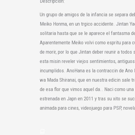
Descripción:
Un grupo de amigos de la infancia se separa deb
Meiko Honma, en un trgico accidente. Jintan Yado
solitaria hasta que se le aparece el fantasma de
Aparentemente Meiko volvi como espritu para c
de morir, por lo que Jintan deber reunir a todo
esta misin reveler viejos sentimientos, antiguo
incumplidos. AnoHana es la contraccin de Ano
wa Mada Shiranai, que en nuestra edicin sale t
de esa flor que vimos aquel da.. Naci como una
estrenada en Japn en 2011 y tras su xito se suc
animada para cines, videojuego para PSP, novel