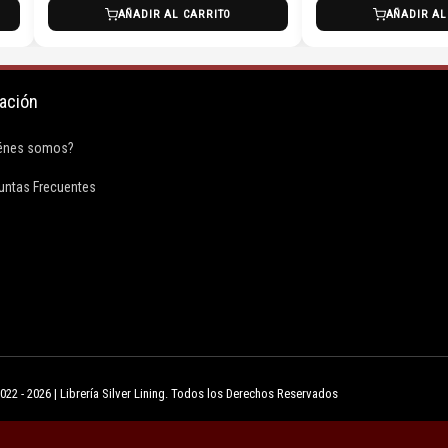
AÑADIR AL CARRITO
AÑADIR AL
ación
F
énes somos?
a
untas Frecuentes
c
e
b
o
22 - 2026 | Librería Silver Lining. Todos los Derechos Reservados