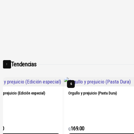
Tendencias
↑
6
 y prejuicio (Edición especial)
Orgullo y prejuicio (Pasta Dura)
00
169.00
Q