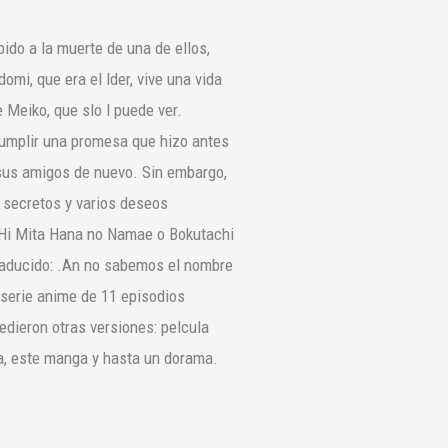
ido a la muerte de una de ellos,
mi, que era el lder, vive una vida
 Meiko, que slo l puede ver.
umplir una promesa que hizo antes
s sus amigos de nuevo. Sin embargo,
s secretos y varios deseos
 Hi Mita Hana no Namae o Bokutachi
raducido: .An no sabemos el nombre
 serie anime de 11 episodios
edieron otras versiones: pelcula
a, este manga y hasta un dorama.